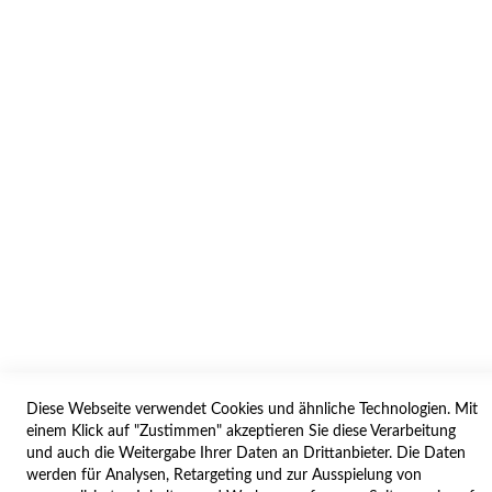
INFORMATION
AGB/DATENSCHUTZ
WIDERRUF
BESTELLVORGANG
IMPRESSUM
WIDERRUFSFORMULAR
SERVICES
LIEFERUNG
ÖFFNUNGSZEITEN
ANREISE
Diese Webseite verwendet Cookies und ähnliche Technologien. Mit
ZAHLUNGSARTEN
einem Klick auf "Zustimmen" akzeptieren Sie diese Verarbeitung
und auch die Weitergabe Ihrer Daten an Drittanbieter. Die Daten
NAVIGATION
werden für Analysen, Retargeting und zur Ausspielung von