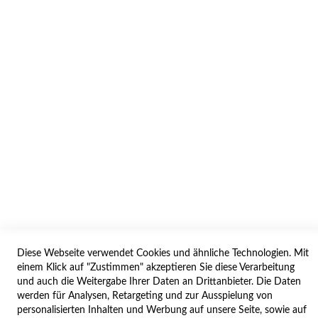
INFORMATION
AGB/DATENSCHUTZ
WIDERRUF
BESTELLVORGANG
IMPRESSUM
WIDERRUFSFORMULAR
SERVICES
LIEFERUNG
ÖFFNUNGSZEITEN
Diese Webseite verwendet Cookies und ähnliche Technologien. Mit
ANREISE
einem Klick auf "Zustimmen" akzeptieren Sie diese Verarbeitung
ZAHLUNGSARTEN
und auch die Weitergabe Ihrer Daten an Drittanbieter. Die Daten
werden für Analysen, Retargeting und zur Ausspielung von
NAVIGATION
personalisierten Inhalten und Werbung auf unsere Seite, sowie auf