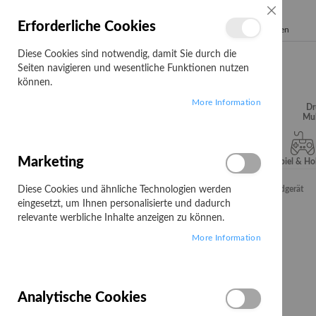
SCHLIESSE
Erforderliche Cookies
Search
Diese Cookies sind notwendig, damit Sie durch die
Seiten navigieren und wesentliche Funktionen nutzen
können.
More Information
Audio, Video &
Büroartikel
Campus
Dr
Hifi
Mul
Marketing
Server & Storage
Software
Spiel & H
Diese Cookies und ähnliche Technologien werden
Startseite
Gigaset CL660HX - Schnurloses Erweiterungshandgerät
eingesetzt, um Ihnen personalisierte und dadurch
Zum
relevante werbliche Inhalte anzeigen zu können.
Ende
More Information
der
Bildgalerie
springen
Analytische Cookies