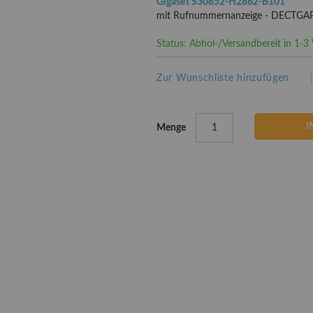
Gigaset S30852-H2862-B101
mit Rufnummernanzeige - DECTGAP 
Status: Abhol-/Versandbereit in 1-
Zur Wunschliste hinzufügen
I
Menge