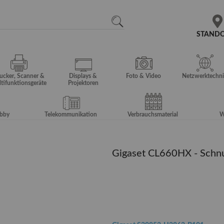
N
SEARCH
STAND
ucker, Scanner &
Displays &
Foto & Video
Netzwerktechni
tifunktionsgeräte
Projektoren
obby
Telekommunikation
Verbrauchsmaterial
W
Gigaset CL660HX - Schnu