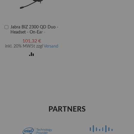
In
Jabra BIZ 2300 QD Duo -
den
Headset - On-Ear -
Warenkorb
kabelgebunden
101,32 €
inkl. 20% MWSt zzgl
Versand
ZUR
LISTE
VERGLEICHSLISTE
EN
HINZUFÜGEN
PARTNERS