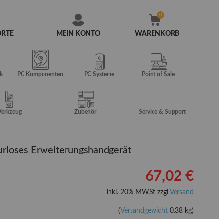
ORTE
MEIN KONTO
WARENKORB
Zum
Inhalt
springen
k
PC Komponenten
PC Systeme
Point of Sale
erkzeug
Zubehör
Service & Support
rloses Erweiterungshandgerät
67,02 €
inkl. 20% MWSt zzgl
Versand
(
Versandgewicht
0.38 kg)