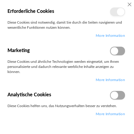
MEIN
SC
Erforderliche Cookies
KONTO
Zum
Diese Cookies sind notwendig, damit Sie durch die Seiten navigieren und
Search
Inhalt
wesentliche Funktionen nutzen können.
springen
More Information
MicroOptics
Marketing
Diese Cookies und ähnliche Technologien werden eingesetzt, um Ihnen
personalisierte und dadurch relevante werbliche Inhalte anzeigen zu
können.
Leider können wir keine passenden Produkte zu ihrer Auswahl
More Information
finden.
Analytische Cookies
Diese Cookies helfen uns, das Nutzungsverhalten besser zu verstehen.
More Information
PARTNERS