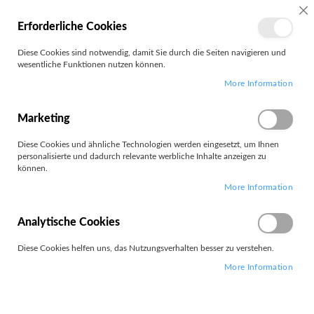
MEIN
SC
Erforderliche Cookies
KONTO
Zum
Diese Cookies sind notwendig, damit Sie durch die Seiten navigieren und
Search
Inhalt
wesentliche Funktionen nutzen können.
springen
More Information
ShoreTel
Marketing
Diese Cookies und ähnliche Technologien werden eingesetzt, um Ihnen
personalisierte und dadurch relevante werbliche Inhalte anzeigen zu
können.
Leider können wir keine passenden Produkte zu ihrer Auswahl
More Information
finden.
Analytische Cookies
Diese Cookies helfen uns, das Nutzungsverhalten besser zu verstehen.
More Information
PARTNERS