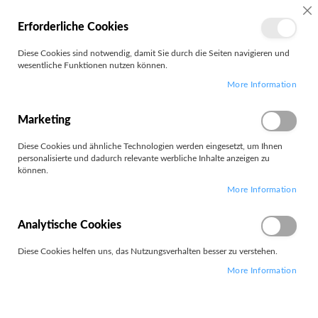
MEIN
SC
Erforderliche Cookies
KONTO
Zum
Diese Cookies sind notwendig, damit Sie durch die Seiten navigieren und
Search
Inhalt
wesentliche Funktionen nutzen können.
springen
More Information
Minix
Marketing
Diese Cookies und ähnliche Technologien werden eingesetzt, um Ihnen
personalisierte und dadurch relevante werbliche Inhalte anzeigen zu
können.
Leider können wir keine passenden Produkte zu ihrer Auswahl
More Information
finden.
Analytische Cookies
Diese Cookies helfen uns, das Nutzungsverhalten besser zu verstehen.
More Information
PARTNERS