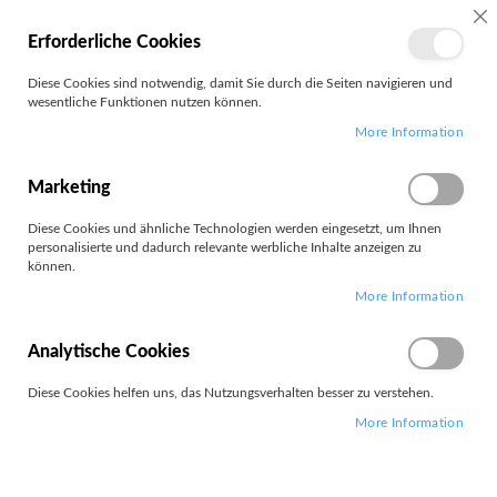
MEIN
SC
Erforderliche Cookies
KONTO
Zum
Diese Cookies sind notwendig, damit Sie durch die Seiten navigieren und
Search
Inhalt
wesentliche Funktionen nutzen können.
springen
More Information
Supermicro
Marketing
Filter
Diese Cookies und ähnliche Technologien werden eingesetzt, um Ihnen
personalisierte und dadurch relevante werbliche Inhalte anzeigen zu
können.
Artikel
1
-
12
von
101
More Information
Absteigend
Sortieren nach
sortieren
Analytische Cookies
Diese Cookies helfen uns, das Nutzungsverhalten besser zu verstehen.
More Information