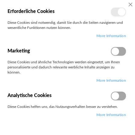
MEIN
SC
Erforderliche Cookies
KONTO
Zum
Diese Cookies sind notwendig, damit Sie durch die Seiten navigieren und
Search
Inhalt
wesentliche Funktionen nutzen können.
springen
More Information
Targus
Marketing
Filter
Diese Cookies und ähnliche Technologien werden eingesetzt, um Ihnen
personalisierte und dadurch relevante werbliche Inhalte anzeigen zu
können.
Artikel
1
-
12
von
231
More Information
Absteigend
Sortieren nach
sortieren
Analytische Cookies
Diese Cookies helfen uns, das Nutzungsverhalten besser zu verstehen.
More Information