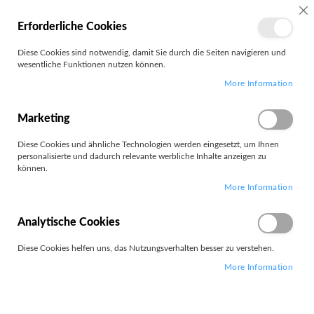
MEIN
SC
Erforderliche Cookies
KONTO
Zum
Diese Cookies sind notwendig, damit Sie durch die Seiten navigieren und
Search
Inhalt
wesentliche Funktionen nutzen können.
springen
More Information
Titan
Marketing
Diese Cookies und ähnliche Technologien werden eingesetzt, um Ihnen
personalisierte und dadurch relevante werbliche Inhalte anzeigen zu
können.
Leider können wir keine passenden Produkte zu ihrer Auswahl
More Information
finden.
Analytische Cookies
Diese Cookies helfen uns, das Nutzungsverhalten besser zu verstehen.
More Information
PARTNERS