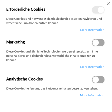
MEIN
SC
Erforderliche Cookies
KONTO
Zum
Diese Cookies sind notwendig, damit Sie durch die Seiten navigieren und
Search
Inhalt
wesentliche Funktionen nutzen können.
springen
More Information
VERDE LED
Marketing
Diese Cookies und ähnliche Technologien werden eingesetzt, um Ihnen
personalisierte und dadurch relevante werbliche Inhalte anzeigen zu
können.
Leider können wir keine passenden Produkte zu ihrer Auswahl
More Information
finden.
Analytische Cookies
Diese Cookies helfen uns, das Nutzungsverhalten besser zu verstehen.
More Information
PARTNERS