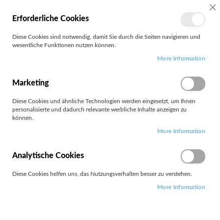
MEIN
SC
Erforderliche Cookies
KONTO
Zum
Diese Cookies sind notwendig, damit Sie durch die Seiten navigieren und
Search
Inhalt
wesentliche Funktionen nutzen können.
springen
More Information
WD
Marketing
Filter
Diese Cookies und ähnliche Technologien werden eingesetzt, um Ihnen
personalisierte und dadurch relevante werbliche Inhalte anzeigen zu
können.
Artikel
1
-
12
von
261
More Information
Absteigend
Sortieren nach
sortieren
Analytische Cookies
Diese Cookies helfen uns, das Nutzungsverhalten besser zu verstehen.
More Information