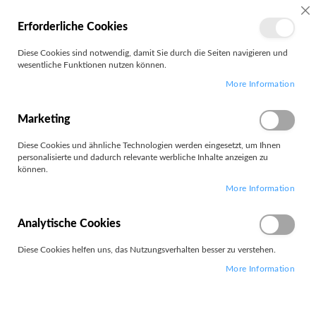
MEIN
SC
Erforderliche Cookies
KONTO
Zum
Diese Cookies sind notwendig, damit Sie durch die Seiten navigieren und
Search
Inhalt
wesentliche Funktionen nutzen können.
springen
More Information
Angelbird
Marketing
Diese Cookies und ähnliche Technologien werden eingesetzt, um Ihnen
personalisierte und dadurch relevante werbliche Inhalte anzeigen zu
können.
Leider können wir keine passenden Produkte zu ihrer Auswahl
More Information
finden.
Analytische Cookies
Diese Cookies helfen uns, das Nutzungsverhalten besser zu verstehen.
More Information
PARTNERS