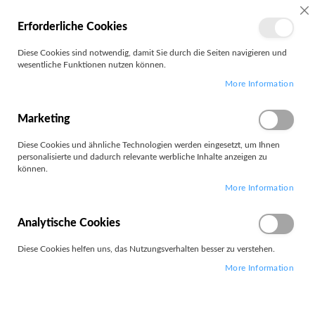
MEIN
SC
Erforderliche Cookies
KONTO
Zum
Diese Cookies sind notwendig, damit Sie durch die Seiten navigieren und
Search
Inhalt
wesentliche Funktionen nutzen können.
springen
More Information
Activejet
Marketing
Diese Cookies und ähnliche Technologien werden eingesetzt, um Ihnen
personalisierte und dadurch relevante werbliche Inhalte anzeigen zu
können.
Leider können wir keine passenden Produkte zu ihrer Auswahl
More Information
finden.
Analytische Cookies
Diese Cookies helfen uns, das Nutzungsverhalten besser zu verstehen.
More Information
PARTNERS