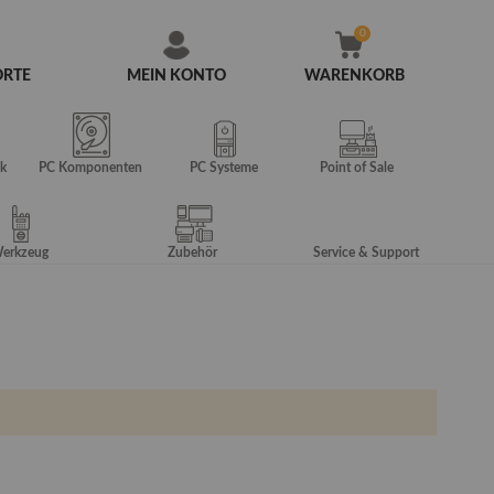
ORTE
MEIN KONTO
WARENKORB
Zum
Inhalt
springen
k
PC Komponenten
PC Systeme
Point of Sale
erkzeug
Zubehör
Service & Support