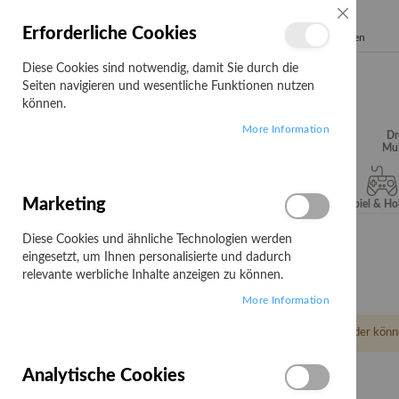
SCHLIESSE
Erforderliche Cookies
Search
Diese Cookies sind notwendig, damit Sie durch die
Seiten navigieren und wesentliche Funktionen nutzen
können.
More Information
Audio, Video &
Büroartikel
Campus
Dr
Hifi
Mul
Marketing
Server & Storage
Software
Spiel & H
Diese Cookies und ähnliche Technologien werden
Startseite
Clatronic
eingesetzt, um Ihnen personalisierte und dadurch
Clatronic
relevante werbliche Inhalte anzeigen zu können.
More Information
Leider könn
Analytische Cookies