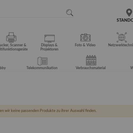
N
SEARCH
STAND
ucker, Scanner &
Displays &
Foto & Video
Netzwerktechni
tifunktionsgeräte
Projektoren
obby
Telekommunikation
Verbrauchsmaterial
W
en wir keine passenden Produkte zu ihrer Auswahl finden.