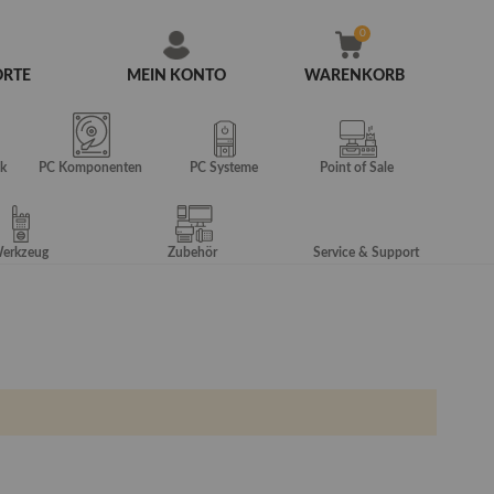
ORTE
MEIN KONTO
WARENKORB
Zum
Inhalt
springen
k
PC Komponenten
PC Systeme
Point of Sale
erkzeug
Zubehör
Service & Support