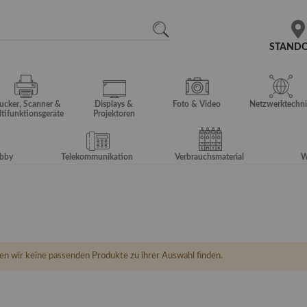
N
SEARCH
STAND
ucker, Scanner &
Displays &
Foto & Video
Netzwerktechni
tifunktionsgeräte
Projektoren
obby
Telekommunikation
Verbrauchsmaterial
W
en wir keine passenden Produkte zu ihrer Auswahl finden.