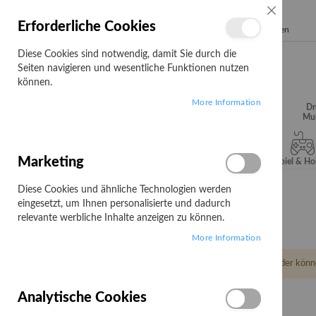
SCHLIESSE
Erforderliche Cookies
Search
Diese Cookies sind notwendig, damit Sie durch die
Seiten navigieren und wesentliche Funktionen nutzen
können.
More Information
Audio, Video &
Büroartikel
Campus
Dr
Hifi
Mul
Marketing
Server & Storage
Software
Spiel & H
Diese Cookies und ähnliche Technologien werden
Startseite
ROCOM
eingesetzt, um Ihnen personalisierte und dadurch
ROCOM
relevante werbliche Inhalte anzeigen zu können.
More Information
Leider könn
Analytische Cookies