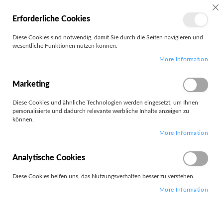
MEIN
SC
Erforderliche Cookies
KONTO
Zum
Diese Cookies sind notwendig, damit Sie durch die Seiten navigieren und
Search
Inhalt
wesentliche Funktionen nutzen können.
springen
More Information
M-AUDIO
Marketing
Diese Cookies und ähnliche Technologien werden eingesetzt, um Ihnen
personalisierte und dadurch relevante werbliche Inhalte anzeigen zu
können.
Leider können wir keine passenden Produkte zu ihrer Auswahl
More Information
finden.
Analytische Cookies
Diese Cookies helfen uns, das Nutzungsverhalten besser zu verstehen.
More Information
PARTNERS