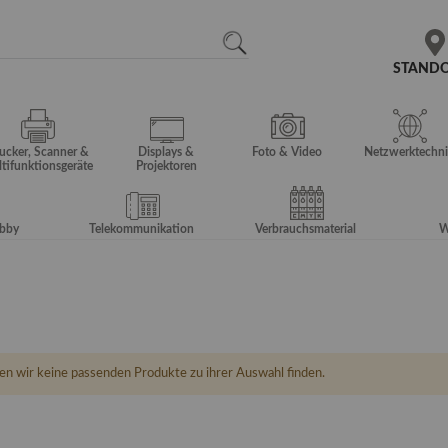
N
SEARCH
STAND
ucker, Scanner &
Displays &
Foto & Video
Netzwerktechni
tifunktionsgeräte
Projektoren
obby
Telekommunikation
Verbrauchsmaterial
W
en wir keine passenden Produkte zu ihrer Auswahl finden.