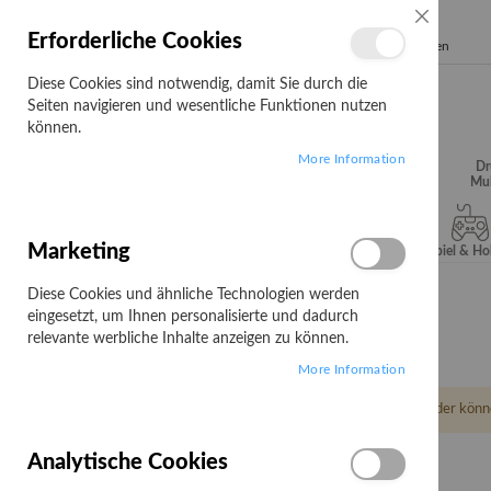
SCHLIESSE
Erforderliche Cookies
Search
Diese Cookies sind notwendig, damit Sie durch die
Seiten navigieren und wesentliche Funktionen nutzen
können.
More Information
Audio, Video &
Büroartikel
Campus
Dr
Hifi
Mul
Marketing
Server & Storage
Software
Spiel & H
Diese Cookies und ähnliche Technologien werden
Startseite
Rising Star
eingesetzt, um Ihnen personalisierte und dadurch
Rising Star
relevante werbliche Inhalte anzeigen zu können.
More Information
Leider könn
Analytische Cookies