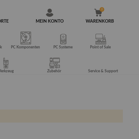
ORTE
MEIN KONTO
WARENKORB
Zum
Inhalt
springen
k
PC Komponenten
PC Systeme
Point of Sale
erkzeug
Zubehör
Service & Support