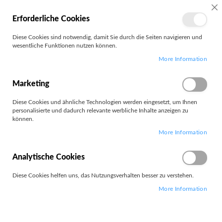
MEIN
SC
Erforderliche Cookies
KONTO
Zum
Diese Cookies sind notwendig, damit Sie durch die Seiten navigieren und
Search
Inhalt
wesentliche Funktionen nutzen können.
springen
More Information
Duracell
Marketing
Diese Cookies und ähnliche Technologien werden eingesetzt, um Ihnen
personalisierte und dadurch relevante werbliche Inhalte anzeigen zu
können.
Leider können wir keine passenden Produkte zu ihrer Auswahl
More Information
finden.
Analytische Cookies
Diese Cookies helfen uns, das Nutzungsverhalten besser zu verstehen.
More Information
PARTNERS