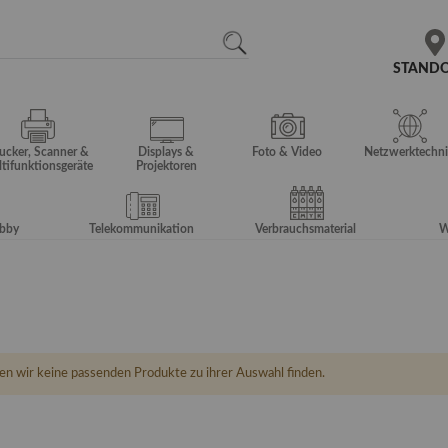
N
SEARCH
STAND
ucker, Scanner &
Displays &
Foto & Video
Netzwerktechni
tifunktionsgeräte
Projektoren
obby
Telekommunikation
Verbrauchsmaterial
W
en wir keine passenden Produkte zu ihrer Auswahl finden.