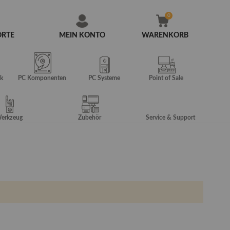
ORTE
MEIN KONTO
WARENKORB
Zum
Inhalt
springen
k
PC Komponenten
PC Systeme
Point of Sale
erkzeug
Zubehör
Service & Support