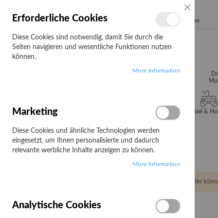
SCHLIESSE
Erforderliche Cookies
Search
Diese Cookies sind notwendig, damit Sie durch die
Seiten navigieren und wesentliche Funktionen nutzen
können.
More Information
Audio, Video &
Büroartikel
Campus
Dr
Hifi
Mul
Marketing
Server & Storage
Software
Spiel & H
Diese Cookies und ähnliche Technologien werden
Startseite
Ewa-Marine
eingesetzt, um Ihnen personalisierte und dadurch
Ewa-Marine
relevante werbliche Inhalte anzeigen zu können.
More Information
Leider könn
Analytische Cookies