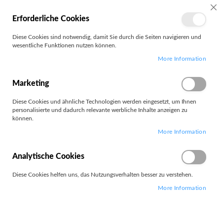
MEIN
SC
Erforderliche Cookies
KONTO
Zum
Diese Cookies sind notwendig, damit Sie durch die Seiten navigieren und
Search
Inhalt
wesentliche Funktionen nutzen können.
springen
More Information
Innovaphone
Marketing
Filter
Diese Cookies und ähnliche Technologien werden eingesetzt, um Ihnen
personalisierte und dadurch relevante werbliche Inhalte anzeigen zu
können.
5
Elemente
More Information
Absteigend
Sortieren nach
sortieren
Analytische Cookies
Diese Cookies helfen uns, das Nutzungsverhalten besser zu verstehen.
More Information