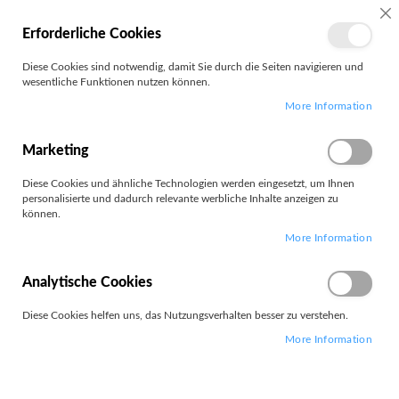
MEIN
SC
Erforderliche Cookies
KONTO
Zum
Diese Cookies sind notwendig, damit Sie durch die Seiten navigieren und
Search
Inhalt
wesentliche Funktionen nutzen können.
springen
More Information
Lancom
Marketing
Filter
Diese Cookies und ähnliche Technologien werden eingesetzt, um Ihnen
personalisierte und dadurch relevante werbliche Inhalte anzeigen zu
können.
Artikel
1
-
12
von
501
More Information
Absteigend
Sortieren nach
sortieren
Analytische Cookies
Diese Cookies helfen uns, das Nutzungsverhalten besser zu verstehen.
More Information