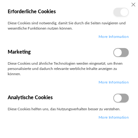
MEIN
SC
Erforderliche Cookies
KONTO
Zum
Diese Cookies sind notwendig, damit Sie durch die Seiten navigieren und
Search
Inhalt
wesentliche Funktionen nutzen können.
springen
More Information
Leica
Marketing
Diese Cookies und ähnliche Technologien werden eingesetzt, um Ihnen
personalisierte und dadurch relevante werbliche Inhalte anzeigen zu
können.
Leider können wir keine passenden Produkte zu ihrer Auswahl
More Information
finden.
Analytische Cookies
Diese Cookies helfen uns, das Nutzungsverhalten besser zu verstehen.
More Information
PARTNERS