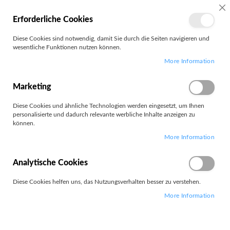
MEIN
SC
Erforderliche Cookies
KONTO
Zum
Diese Cookies sind notwendig, damit Sie durch die Seiten navigieren und
Search
Inhalt
wesentliche Funktionen nutzen können.
springen
More Information
Lindy
Marketing
Filter
Diese Cookies und ähnliche Technologien werden eingesetzt, um Ihnen
personalisierte und dadurch relevante werbliche Inhalte anzeigen zu
können.
Artikel
37
-
48
von
572
More Information
Absteigend
Sortieren nach
sortieren
Analytische Cookies
Diese Cookies helfen uns, das Nutzungsverhalten besser zu verstehen.
More Information