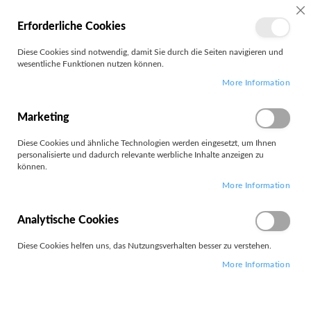
MEIN
SC
Erforderliche Cookies
KONTO
Zum
Diese Cookies sind notwendig, damit Sie durch die Seiten navigieren und
Search
Inhalt
wesentliche Funktionen nutzen können.
springen
More Information
Nintendo
Marketing
Filter
Diese Cookies und ähnliche Technologien werden eingesetzt, um Ihnen
personalisierte und dadurch relevante werbliche Inhalte anzeigen zu
können.
8
Elemente
More Information
Absteigend
Sortieren nach
sortieren
Analytische Cookies
Diese Cookies helfen uns, das Nutzungsverhalten besser zu verstehen.
More Information