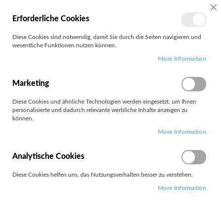
MEIN
SC
Erforderliche Cookies
KONTO
Zum
Diese Cookies sind notwendig, damit Sie durch die Seiten navigieren und
Search
Inhalt
wesentliche Funktionen nutzen können.
springen
More Information
Bea-fon
Marketing
Diese Cookies und ähnliche Technologien werden eingesetzt, um Ihnen
personalisierte und dadurch relevante werbliche Inhalte anzeigen zu
können.
1
Artikel
More Information
Absteigend
Sortieren nach
sortieren
Analytische Cookies
Diese Cookies helfen uns, das Nutzungsverhalten besser zu verstehen.
More Information