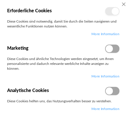
MEIN
SC
Erforderliche Cookies
KONTO
Zum
Diese Cookies sind notwendig, damit Sie durch die Seiten navigieren und
Search
Inhalt
wesentliche Funktionen nutzen können.
springen
More Information
mobistel
Marketing
Diese Cookies und ähnliche Technologien werden eingesetzt, um Ihnen
personalisierte und dadurch relevante werbliche Inhalte anzeigen zu
können.
Leider können wir keine passenden Produkte zu ihrer Auswahl
More Information
finden.
Analytische Cookies
Diese Cookies helfen uns, das Nutzungsverhalten besser zu verstehen.
More Information
PARTNERS