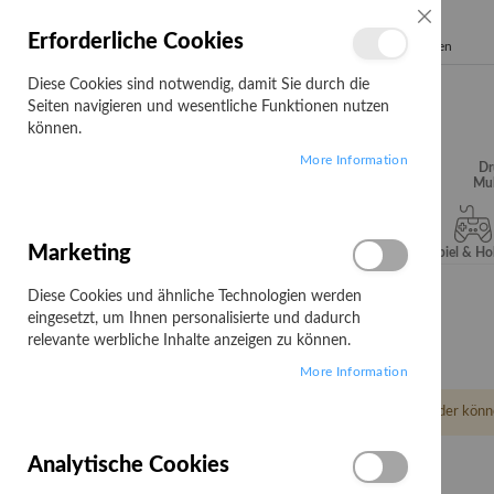
SCHLIESSE
Erforderliche Cookies
Search
Diese Cookies sind notwendig, damit Sie durch die
Seiten navigieren und wesentliche Funktionen nutzen
können.
More Information
Audio, Video &
Büroartikel
Campus
Dr
Hifi
Mul
Marketing
Server & Storage
Software
Spiel & H
Diese Cookies und ähnliche Technologien werden
Startseite
HGST
eingesetzt, um Ihnen personalisierte und dadurch
HGST
relevante werbliche Inhalte anzeigen zu können.
More Information
Leider könn
Analytische Cookies