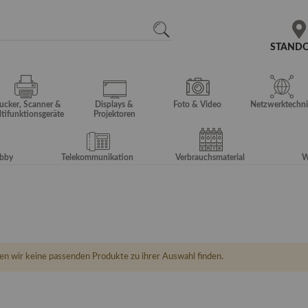
N
SEARCH
STAND
ucker, Scanner &
Displays &
Foto & Video
Netzwerktechni
tifunktionsgeräte
Projektoren
obby
Telekommunikation
Verbrauchsmaterial
W
en wir keine passenden Produkte zu ihrer Auswahl finden.