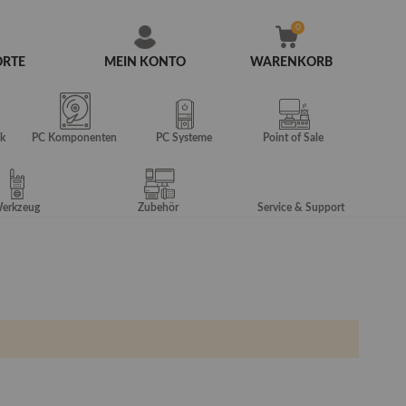
ORTE
MEIN KONTO
WARENKORB
Zum
Inhalt
springen
k
PC Komponenten
PC Systeme
Point of Sale
erkzeug
Zubehör
Service & Support