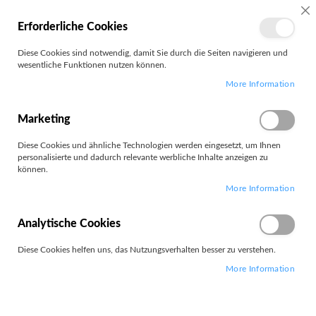
MEIN
SC
Erforderliche Cookies
KONTO
Zum
Diese Cookies sind notwendig, damit Sie durch die Seiten navigieren und
Search
Inhalt
wesentliche Funktionen nutzen können.
springen
More Information
KitchenAid
Marketing
Diese Cookies und ähnliche Technologien werden eingesetzt, um Ihnen
personalisierte und dadurch relevante werbliche Inhalte anzeigen zu
können.
Leider können wir keine passenden Produkte zu ihrer Auswahl
More Information
finden.
Analytische Cookies
Diese Cookies helfen uns, das Nutzungsverhalten besser zu verstehen.
More Information
PARTNERS