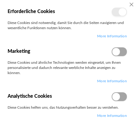
MEIN
SC
Erforderliche Cookies
KONTO
Zum
Diese Cookies sind notwendig, damit Sie durch die Seiten navigieren und
Search
Inhalt
wesentliche Funktionen nutzen können.
springen
More Information
CASO
Marketing
Diese Cookies und ähnliche Technologien werden eingesetzt, um Ihnen
personalisierte und dadurch relevante werbliche Inhalte anzeigen zu
können.
Leider können wir keine passenden Produkte zu ihrer Auswahl
More Information
finden.
Analytische Cookies
Diese Cookies helfen uns, das Nutzungsverhalten besser zu verstehen.
More Information
PARTNERS