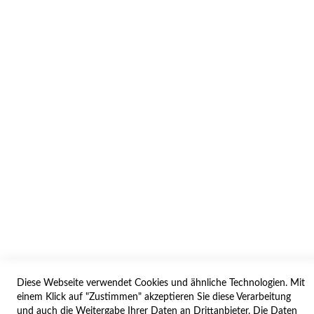
INFORMATION
AGB/DATENSCHUTZ
WIDERRUF
BESTELLVORGANG
IMPRESSUM
WIDERRUFSFORMULAR
SERVICES
LIEFERUNG
ÖFFNUNGSZEITEN
Diese Webseite verwendet Cookies und ähnliche Technologien. Mit
ANREISE
einem Klick auf "Zustimmen" akzeptieren Sie diese Verarbeitung
ZAHLUNGSARTEN
und auch die Weitergabe Ihrer Daten an Drittanbieter. Die Daten