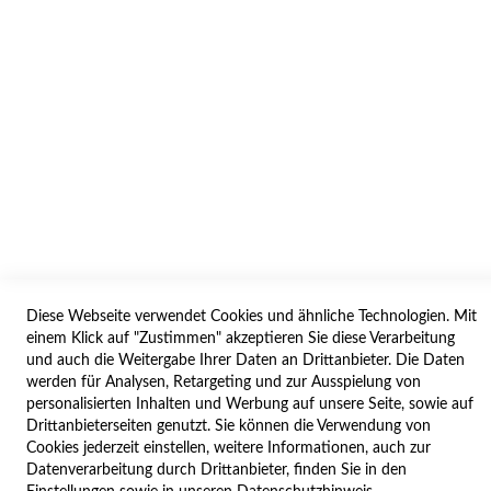
WIDERRUF
BESTELLVORGANG
IMPRESSUM
WIDERRUFSFORMULAR
SERVICES
LIEFERUNG
ÖFFNUNGSZEITEN
Diese Webseite verwendet Cookies und ähnliche Technologien. Mit
ANREISE
einem Klick auf "Zustimmen" akzeptieren Sie diese Verarbeitung
ZAHLUNGSARTEN
und auch die Weitergabe Ihrer Daten an Drittanbieter. Die Daten
werden für Analysen, Retargeting und zur Ausspielung von
NAVIGATION
personalisierten Inhalten und Werbung auf unsere Seite, sowie auf
Drittanbieterseiten genutzt. Sie können die Verwendung von
SITE MAP
Cookies jederzeit einstellen, weitere Informationen, auch zur
Datenverarbeitung durch Drittanbieter, finden Sie in den
CAMPUS BEDINGUNGEN