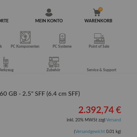
ORTE
MEIN KONTO
WARENKORB
Zum
Inhalt
springen
k
PC Komponenten
PC Systeme
Point of Sale
erkzeug
Zubehör
Service & Support
0 GB - 2.5" SFF (6.4 cm SFF)
2.392,74 €
inkl. 20% MWSt zzgl
Versand
(
Versandgewicht
0.01 kg)