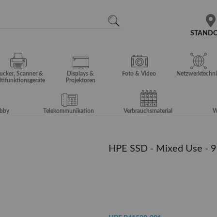
N
SEARCH
STAND
ucker, Scanner &
Displays &
Foto & Video
Netzwerktechni
tifunktionsgeräte
Projektoren
obby
Telekommunikation
Verbrauchsmaterial
W
HPE SSD - Mixed Use - 96