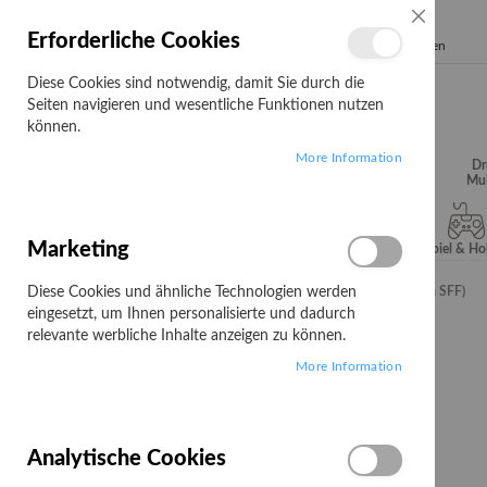
SCHLIESSE
Erforderliche Cookies
Search
Diese Cookies sind notwendig, damit Sie durch die
Seiten navigieren und wesentliche Funktionen nutzen
können.
More Information
Audio, Video &
Büroartikel
Campus
Dr
Hifi
Mul
Marketing
Server & Storage
Software
Spiel & H
Diese Cookies und ähnliche Technologien werden
Startseite
HPE SSD - Mixed Use - 960 GB - 2.5" SFF (6.4 cm SFF)
eingesetzt, um Ihnen personalisierte und dadurch
Zum
relevante werbliche Inhalte anzeigen zu können.
Ende
More Information
der
Bildgalerie
springen
Analytische Cookies