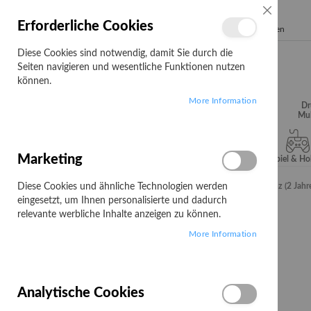
SCHLIESSE
Erforderliche Cookies
Search
Diese Cookies sind notwendig, damit Sie durch die
Seiten navigieren und wesentliche Funktionen nutzen
können.
More Information
Audio, Video &
Büroartikel
Campus
Dr
Hifi
Mul
Marketing
Server & Storage
Software
Spiel & H
Diese Cookies und ähnliche Technologien werden
Startseite
Kaspersky Hybrid Cloud Security - Base Plus Lizenz (2 Jahr
eingesetzt, um Ihnen personalisierte und dadurch
Zum
relevante werbliche Inhalte anzeigen zu können.
Ende
More Information
der
Bildgalerie
springen
Analytische Cookies