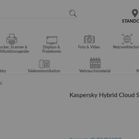
N
SEARCH
STAND
ucker, Scanner &
Displays &
Foto & Video
Netzwerktechni
tifunktionsgeräte
Projektoren
obby
Telekommunikation
Verbrauchsmaterial
W
e)
Kaspersky Hybrid Cloud Se