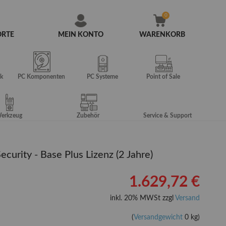
ORTE
MEIN KONTO
WARENKORB
Zum
Inhalt
springen
k
PC Komponenten
PC Systeme
Point of Sale
erkzeug
Zubehör
Service & Support
curity - Base Plus Lizenz (2 Jahre)
1.629,72 €
inkl. 20% MWSt zzgl
Versand
(
Versandgewicht
0 kg)