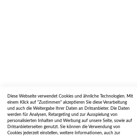
AGB/DATENSCHUTZ
WIDERRUF
BESTELLVORGANG
IMPRESSUM
WIDERRUFSFORMULAR
SERVICES
LIEFERUNG
ÖFFNUNGSZEITEN
Diese Webseite verwendet Cookies und ähnliche Technologien. Mit
ANREISE
einem Klick auf "Zustimmen" akzeptieren Sie diese Verarbeitung
ZAHLUNGSARTEN
und auch die Weitergabe Ihrer Daten an Drittanbieter. Die Daten
werden für Analysen, Retargeting und zur Ausspielung von
NAVIGATION
personalisierten Inhalten und Werbung auf unsere Seite, sowie auf
Drittanbieterseiten genutzt. Sie können die Verwendung von
SITE MAP
Cookies jederzeit einstellen, weitere Informationen, auch zur