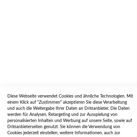
AGB/DATENSCHUTZ
WIDERRUF
BESTELLVORGANG
IMPRESSUM
WIDERRUFSFORMULAR
SERVICES
LIEFERUNG
ÖFFNUNGSZEITEN
Diese Webseite verwendet Cookies und ähnliche Technologien. Mit
ANREISE
einem Klick auf "Zustimmen" akzeptieren Sie diese Verarbeitung
ZAHLUNGSARTEN
und auch die Weitergabe Ihrer Daten an Drittanbieter. Die Daten
werden für Analysen, Retargeting und zur Ausspielung von
NAVIGATION
personalisierten Inhalten und Werbung auf unsere Seite, sowie auf
Drittanbieterseiten genutzt. Sie können die Verwendung von
SITE MAP
Cookies jederzeit einstellen, weitere Informationen, auch zur