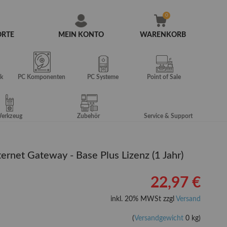
ORTE
MEIN KONTO
WARENKORB
Zum
Inhalt
springen
k
PC Komponenten
PC Systeme
Point of Sale
erkzeug
Zubehör
Service & Support
ternet Gateway - Base Plus Lizenz (1 Jahr)
22,97 €
inkl. 20% MWSt zzgl
Versand
(
Versandgewicht
0 kg)