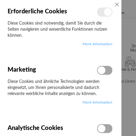
SCHLIESSE
Erforderliche Cookies
Search
Diese Cookies sind notwendig, damit Sie durch die
Seiten navigieren und wesentliche Funktionen nutzen
können.
More Information
Audio, Video &
Büroartikel
Campus
Dr
Hifi
Mul
Marketing
Server & Storage
Software
Spiel & H
Diese Cookies und ähnliche Technologien werden
Startseite
Kaspersky Security for Internet Gateway - Base Plus Lizenz 
eingesetzt, um Ihnen personalisierte und dadurch
Zum
relevante werbliche Inhalte anzeigen zu können.
Ende
More Information
der
Bildgalerie
springen
Analytische Cookies