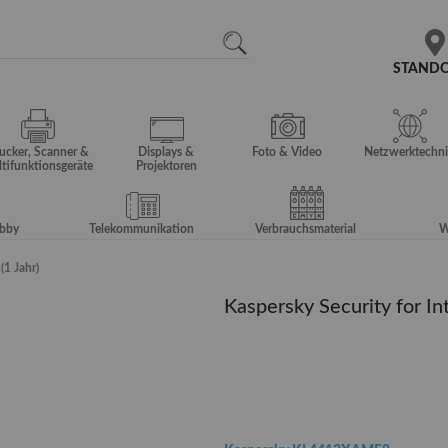
N
SEARCH
STAND
ucker, Scanner &
Displays &
Foto & Video
Netzwerktechni
tifunktionsgeräte
Projektoren
obby
Telekommunikation
Verbrauchsmaterial
W
(1 Jahr)
Kaspersky Security for In