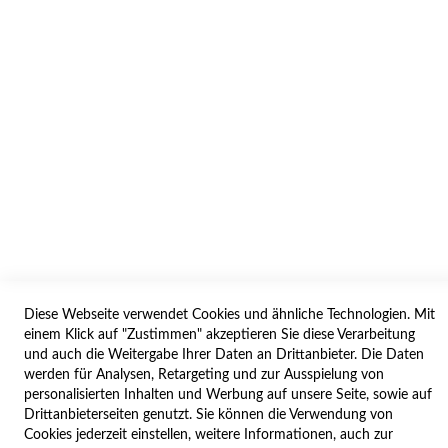
AGB/DATENSCHUTZ
WIDERRUF
BESTELLVORGANG
IMPRESSUM
WIDERRUFSFORMULAR
SERVICES
LIEFERUNG
ÖFFNUNGSZEITEN
Diese Webseite verwendet Cookies und ähnliche Technologien. Mit
ANREISE
einem Klick auf "Zustimmen" akzeptieren Sie diese Verarbeitung
ZAHLUNGSARTEN
und auch die Weitergabe Ihrer Daten an Drittanbieter. Die Daten
werden für Analysen, Retargeting und zur Ausspielung von
NAVIGATION
personalisierten Inhalten und Werbung auf unsere Seite, sowie auf
Drittanbieterseiten genutzt. Sie können die Verwendung von
SITE MAP
Cookies jederzeit einstellen, weitere Informationen, auch zur