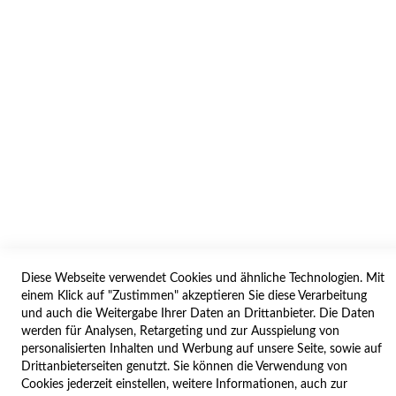
AGB/DATENSCHUTZ
WIDERRUF
BESTELLVORGANG
IMPRESSUM
WIDERRUFSFORMULAR
SERVICES
LIEFERUNG
ÖFFNUNGSZEITEN
Diese Webseite verwendet Cookies und ähnliche Technologien. Mit
ANREISE
einem Klick auf "Zustimmen" akzeptieren Sie diese Verarbeitung
ZAHLUNGSARTEN
und auch die Weitergabe Ihrer Daten an Drittanbieter. Die Daten
werden für Analysen, Retargeting und zur Ausspielung von
NAVIGATION
personalisierten Inhalten und Werbung auf unsere Seite, sowie auf
Drittanbieterseiten genutzt. Sie können die Verwendung von
SITE MAP
Cookies jederzeit einstellen, weitere Informationen, auch zur