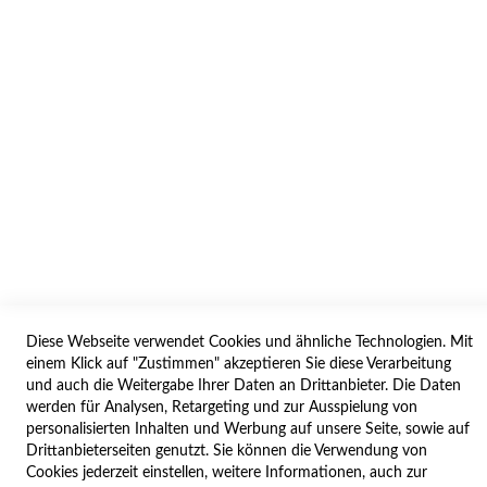
AGB/DATENSCHUTZ
WIDERRUF
BESTELLVORGANG
IMPRESSUM
WIDERRUFSFORMULAR
SERVICES
LIEFERUNG
ÖFFNUNGSZEITEN
Diese Webseite verwendet Cookies und ähnliche Technologien. Mit
ANREISE
einem Klick auf "Zustimmen" akzeptieren Sie diese Verarbeitung
ZAHLUNGSARTEN
und auch die Weitergabe Ihrer Daten an Drittanbieter. Die Daten
werden für Analysen, Retargeting und zur Ausspielung von
NAVIGATION
personalisierten Inhalten und Werbung auf unsere Seite, sowie auf
Drittanbieterseiten genutzt. Sie können die Verwendung von
SITE MAP
Cookies jederzeit einstellen, weitere Informationen, auch zur