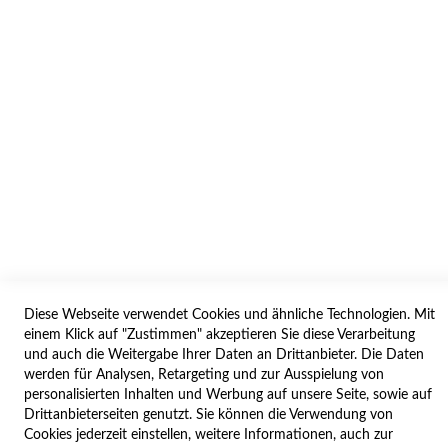
AGB/DATENSCHUTZ
WIDERRUF
BESTELLVORGANG
IMPRESSUM
WIDERRUFSFORMULAR
SERVICES
LIEFERUNG
ÖFFNUNGSZEITEN
Diese Webseite verwendet Cookies und ähnliche Technologien. Mit
ANREISE
einem Klick auf "Zustimmen" akzeptieren Sie diese Verarbeitung
ZAHLUNGSARTEN
und auch die Weitergabe Ihrer Daten an Drittanbieter. Die Daten
werden für Analysen, Retargeting und zur Ausspielung von
NAVIGATION
personalisierten Inhalten und Werbung auf unsere Seite, sowie auf
Drittanbieterseiten genutzt. Sie können die Verwendung von
SITE MAP
Cookies jederzeit einstellen, weitere Informationen, auch zur