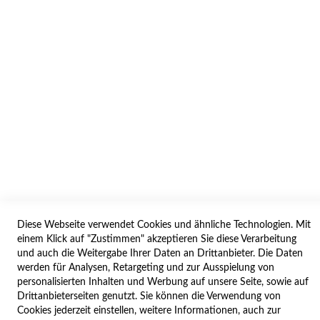
AGB/DATENSCHUTZ
WIDERRUF
BESTELLVORGANG
IMPRESSUM
WIDERRUFSFORMULAR
SERVICES
LIEFERUNG
ÖFFNUNGSZEITEN
Diese Webseite verwendet Cookies und ähnliche Technologien. Mit
ANREISE
einem Klick auf "Zustimmen" akzeptieren Sie diese Verarbeitung
ZAHLUNGSARTEN
und auch die Weitergabe Ihrer Daten an Drittanbieter. Die Daten
werden für Analysen, Retargeting und zur Ausspielung von
NAVIGATION
personalisierten Inhalten und Werbung auf unsere Seite, sowie auf
Drittanbieterseiten genutzt. Sie können die Verwendung von
SITE MAP
Cookies jederzeit einstellen, weitere Informationen, auch zur