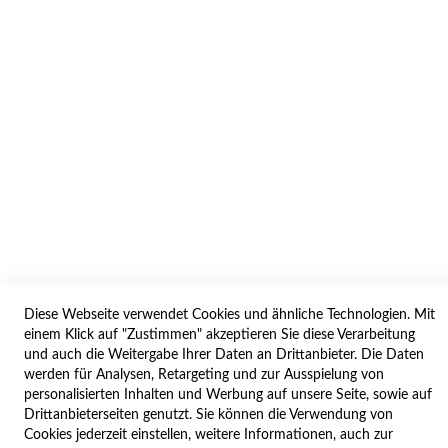
AGB/DATENSCHUTZ
WIDERRUF
BESTELLVORGANG
IMPRESSUM
WIDERRUFSFORMULAR
SERVICES
LIEFERUNG
ÖFFNUNGSZEITEN
Diese Webseite verwendet Cookies und ähnliche Technologien. Mit
ANREISE
einem Klick auf "Zustimmen" akzeptieren Sie diese Verarbeitung
ZAHLUNGSARTEN
und auch die Weitergabe Ihrer Daten an Drittanbieter. Die Daten
werden für Analysen, Retargeting und zur Ausspielung von
NAVIGATION
personalisierten Inhalten und Werbung auf unsere Seite, sowie auf
Drittanbieterseiten genutzt. Sie können die Verwendung von
SITE MAP
Cookies jederzeit einstellen, weitere Informationen, auch zur