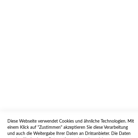
INFORMATION
AGB/DATENSCHUTZ
WIDERRUF
BESTELLVORGANG
IMPRESSUM
WIDERRUFSFORMULAR
SERVICES
LIEFERUNG
ÖFFNUNGSZEITEN
Diese Webseite verwendet Cookies und ähnliche Technologien. Mit
ANREISE
einem Klick auf "Zustimmen" akzeptieren Sie diese Verarbeitung
ZAHLUNGSARTEN
und auch die Weitergabe Ihrer Daten an Drittanbieter. Die Daten