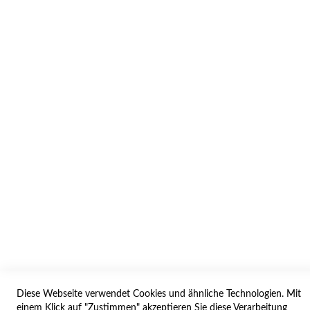
INFORMATION
AGB/DATENSCHUTZ
WIDERRUF
BESTELLVORGANG
IMPRESSUM
WIDERRUFSFORMULAR
SERVICES
LIEFERUNG
ÖFFNUNGSZEITEN
ANREISE
Diese Webseite verwendet Cookies und ähnliche Technologien. Mit
einem Klick auf "Zustimmen" akzeptieren Sie diese Verarbeitung