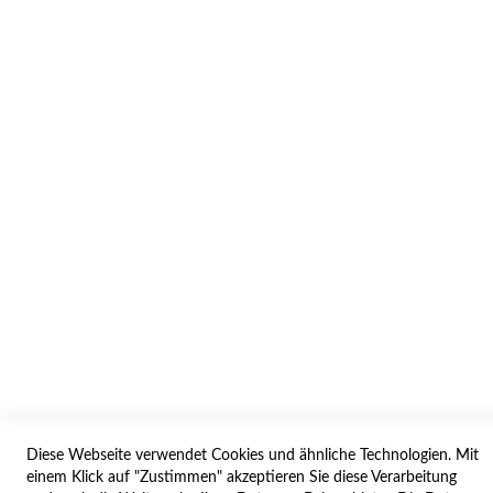
INFORMATION
AGB/DATENSCHUTZ
WIDERRUF
BESTELLVORGANG
IMPRESSUM
WIDERRUFSFORMULAR
SERVICES
LIEFERUNG
ÖFFNUNGSZEITEN
Diese Webseite verwendet Cookies und ähnliche Technologien. Mit
ANREISE
einem Klick auf "Zustimmen" akzeptieren Sie diese Verarbeitung
ZAHLUNGSARTEN