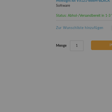
Milesight IoT VS121-868M-BLACK
Software
Status: Abhol-/Versandbereit in 1-
Zur Wunschliste hinzufügen
I
Menge