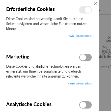
SCHLIESSE
Erforderliche Cookies
Search
Diese Cookies sind notwendig, damit Sie durch die
Seiten navigieren und wesentliche Funktionen nutzen
können.
More Information
Audio, Video &
Büroartikel
Campus
Dr
Hifi
Mul
Marketing
Server & Storage
Software
Spiel & H
Diese Cookies und ähnliche Technologien werden
Startseite
Milesight IoT VS121 LoRaWAN AI Workplace Occupancy 
eingesetzt, um Ihnen personalisierte und dadurch
Zum
relevante werbliche Inhalte anzeigen zu können.
Ende
More Information
der
Bildgalerie
springen
Analytische Cookies