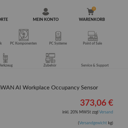
ORTE
MEIN KONTO
WARENKORB
Zum
Inhalt
springen
k
PC Komponenten
PC Systeme
Point of Sale
erkzeug
Zubehör
Service & Support
RaWAN AI Workplace Occupancy Sensor
373,06 €
inkl. 20% MWSt zzgl
Versand
(
Versandgewicht
kg)