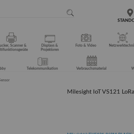
N
SEARCH
STAND
ucker, Scanner &
Displays &
Foto & Video
Netzwerktechni
tifunktionsgeräte
Projektoren
obby
Telekommunikation
Verbrauchsmaterial
W
Sensor
Milesight IoT VS121 Lo