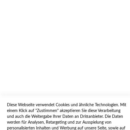
INFORMATION
AGB/DATENSCHUTZ
WIDERRUF
BESTELLVORGANG
IMPRESSUM
WIDERRUFSFORMULAR
SERVICES
LIEFERUNG
ÖFFNUNGSZEITEN
ANREISE
Diese Webseite verwendet Cookies und ähnliche Technologien. Mit
ZAHLUNGSARTEN
einem Klick auf "Zustimmen" akzeptieren Sie diese Verarbeitung
und auch die Weitergabe Ihrer Daten an Drittanbieter. Die Daten
NAVIGATION
werden für Analysen, Retargeting und zur Ausspielung von
personalisierten Inhalten und Werbung auf unsere Seite, sowie auf