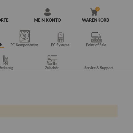
ORTE
MEIN KONTO
WARENKORB
Zum
Inhalt
springen
k
PC Komponenten
PC Systeme
Point of Sale
erkzeug
Zubehör
Service & Support