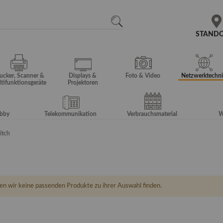
N
SEARCH
STAND
ucker, Scanner &
Displays &
Foto & Video
Netzwerktechni
tifunktionsgeräte
Projektoren
obby
Telekommunikation
Verbrauchsmaterial
W
itch
en wir keine passenden Produkte zu ihrer Auswahl finden.