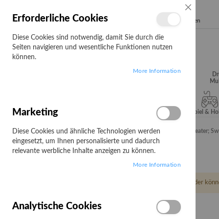
SCHLIESSE
Erforderliche Cookies
Search
Diese Cookies sind notwendig, damit Sie durch die
Seiten navigieren und wesentliche Funktionen nutzen
können.
More Information
Audio, Video &
Büroartikel
Campus
Dr
Hifi
Mul
Marketing
Server & Storage
Software
Spiel & H
Diese Cookies und ähnliche Technologien werden
Startseite
Netzwerktechnik
Netzwerkgeräte
Repeater; Sw
eingesetzt, um Ihnen personalisierte und dadurch
Repeater; Switch
relevante werbliche Inhalte anzeigen zu können.
More Information
Leider könn
Analytische Cookies