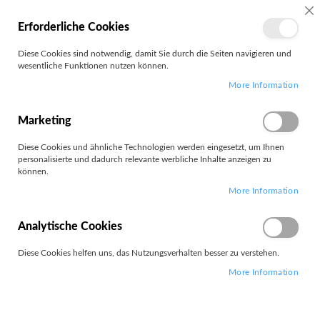
MEIN
SC
Erforderliche Cookies
KONTO
Zum
Diese Cookies sind notwendig, damit Sie durch die Seiten navigieren und
Search
Inhalt
wesentliche Funktionen nutzen können.
springen
More Information
Datenbrille
Marketing
Diese Cookies und ähnliche Technologien werden eingesetzt, um Ihnen
personalisierte und dadurch relevante werbliche Inhalte anzeigen zu
können.
Leider können wir keine passenden Produkte zu ihrer Auswahl
More Information
finden.
Analytische Cookies
Diese Cookies helfen uns, das Nutzungsverhalten besser zu verstehen.
More Information
PARTNERS