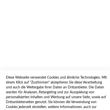
AGB/DATENSCHUTZ
WIDERRUF
BESTELLVORGANG
IMPRESSUM
WIDERRUFSFORMULAR
SERVICES
LIEFERUNG
ÖFFNUNGSZEITEN
Diese Webseite verwendet Cookies und ähnliche Technologien. Mit
ANREISE
einem Klick auf "Zustimmen" akzeptieren Sie diese Verarbeitung
ZAHLUNGSARTEN
und auch die Weitergabe Ihrer Daten an Drittanbieter. Die Daten
werden für Analysen, Retargeting und zur Ausspielung von
NAVIGATION
personalisierten Inhalten und Werbung auf unsere Seite, sowie auf
Drittanbieterseiten genutzt. Sie können die Verwendung von
SITE MAP
Cookies jederzeit einstellen, weitere Informationen, auch zur